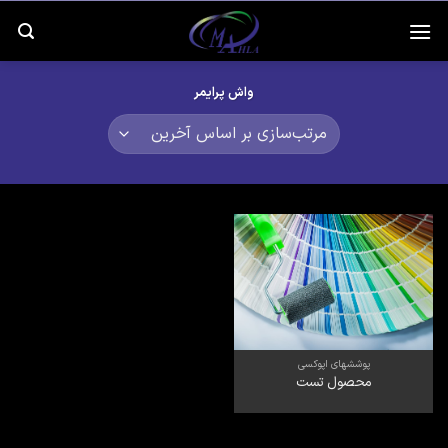
رش
ه
حتوا
واش پرایمر
پوششهای اپوکسی
محصول تست