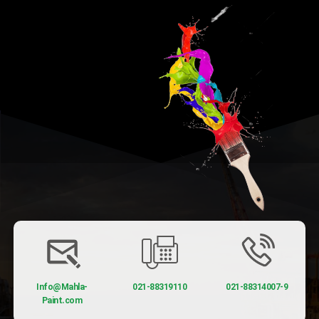
Info@Mahla-
021-88319110
021-88314007-9
Paint.com