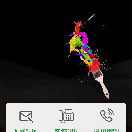
Info@Mahla-
021-88319110
021-88314007-9