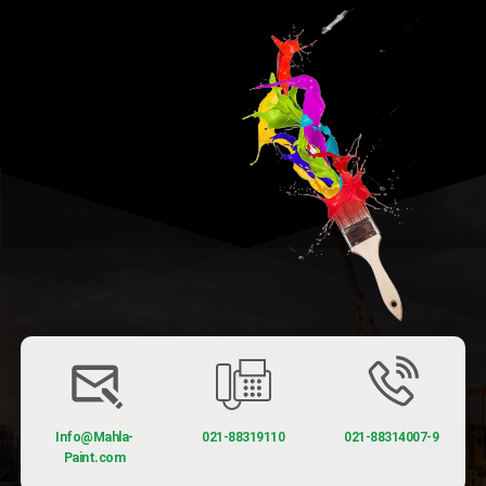
Info@Mahla-
021-88319110
021-88314007-9
Paint.com