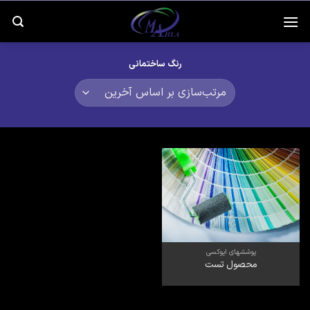
رش
ه
حتوا
رنگ ساختمانی
پوششهای اپوکسی
محصول تست