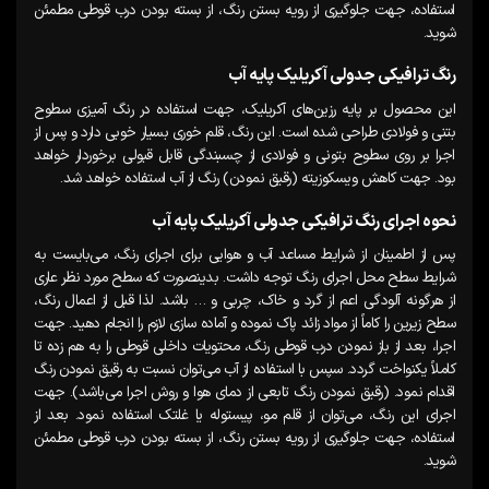
استفاده، جهت جلوگیری از رویه بستن رنگ، از بسته بودن درب قوطی مطمئن
شوید.
رنگ ترافیکی جدولی آکریلیک پایه آب
این محصول بر پایه رزین‌های آکریلیک، جهت استفاده در رنگ آمیزی سطوح
بتنی و فولادی طراحی شده است. این رنگ، قلم خوری بسیار خوبی دارد و پس از
اجرا بر روی سطوح بتونی و فولادی از چسبندگی قابل قبولی برخوردار خواهد
بود. جهت کاهش ویسکوزیته (رقیق نمودن) رنگ از آب استفاده خواهد شد.
نحوه اجرای رنگ ترافیکی جدولی آکریلیک پایه آب
پس از اطمینان از شرایط مساعد آب و هوایی برای اجرای رنگ، می‌بایست به
شرایط سطح محل اجرای رنگ توجه داشت. بدینصورت که سطح مورد نظر عاری
از هرگونه آلودگی اعم از گرد و خاک، چربی و … باشد. لذا قبل از اعمال رنگ،
سطح زیرین را کاماً از مواد زائد پاک نموده و آماده سازی لازم را انجام دهید. جهت
اجرا، بعد از باز نمودن درب قوطی رنگ، محتویات داخلی قوطی را به هم زده تا
کاملاً یکنواخت گردد. سپس با استفاده از آب می‌توان نسبت به رقیق نمودن رنگ
اقدام نمود. (رقیق نمودن رنگ تابعی از دمای هوا و روش اجرا می‌باشد). جهت
اجرای این رنگ، می‌توان از قلم مو، پیستوله یا غلتک استفاده نمود. بعد از
استفاده، جهت جلوگیری از رویه بستن رنگ، از بسته بودن درب قوطی مطمئن
شوید.