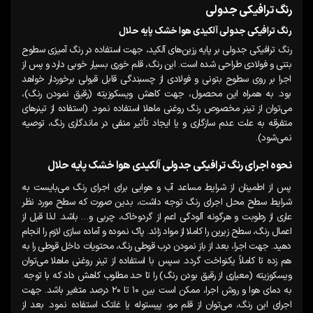
رنگ ترافیکی جدولی
رنگ ترافیکی جدولی آلکیدی هوا خشک پایه حلال
رنگ ترافیکی جدولی بر پایه رزین‌های آلکید، جهت استفاده در رنگ آمیزی سطوح
بتنی و فولادی طراحی شده است. این رنگ، قلم خوری بسیار خوبی دارد و پس از
اجرا بر روی سطوح بتونی و فولادی از چسبندگی قابل قبولی برخوردار خواهد
بود. به همراه این محصول، جهت کاهش ویسکوزیته (رقیق نمودن رنگ)،
می‌توان از تینر مخصوص رنگ روغنی ماهلا استفاده نمود. (استفاده از تینرهای
متفرقه به علت عدم سازگاری و یا ایجاد تأثیر منفی در ماندگاری رنگ، توصیه
نمی‌شود).
نحوه اجرای رنگ ترافیکی جدولی آلکیدی هوا خشک پایه حلال
پس از اطمینان از شرایط مساعد آب و هوایی برای اجرای رنگ می‌بایست به
شرایط سطح محل اجرای رنگ توجه داشت، بدین صورت که سطح مورد نظر
عاری از رطوبت و هرگونه آلودگی اعم از گردوخاک، چربی و… باشد. لذا قبل از
اعمال رنگ، سطح زیرین را کاملا از مواد زائد. پاک نموده و آماده سازی لازم را انجام
دهید. جهت اجرا، بعد از باز نمودن درب قوطی رنگ، محتویات داخل قوطی را به
هم زده تا کاملاً یکنواخت گردد. سپس با استفاده از تینر روغنی ماهلا می‌توان
ویسکوزیته (معیاری از رقیق بودن رنگ) را تا حد مطلوب کاهش داد که با توجه.
به دمای هوا و روش اجرا، ممکن است بین ۱۰ تا ۲۰ درصد متغیر باشد. جهت
اجرای این رنگ، می‌توان از قلم مو، پیستوله یا غلتک استفاده نمود. بعد از