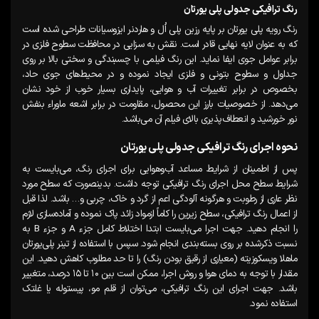
رنگ ترافیکی جدولی پلی یورتان
رنگ رویه پلی یورتان بر پایه رزین پلی اُل و هاردنر ایزوسیانات طراحی شده است
که به عنوان لایه نهایی قادر است. نقش به سزایی در محافظت سطوح فلزی در
برابر عوامل جوی ایفا نماید. این رنگ فیلمی با چسبندگی و سختی بالا بر روی
جداول و سطوح بتونی و فلزی ایجاد نموده و در محیط‌های جوی حاد،
بخصوص در برابر تغییرات آب و هوایی، پایداری بسیار خوب از خود نشان
می‌دهد. از خصوصیات بارز این محصول، مقاومت در برابر اشعه ماوراء بنفش
نور خورشید و انعطاف‌پذیری بالای فیلم آن می‌باشد.
نحوه اجرای رنگ ترافیکی جدولی پلی یورتان
پس از اطمینان از شرایط مساعد آب‌وهوایی برای اجرای رنگ، می‌بایست به
شرایط سطح محل اجرای رنگ ترافیکی توجه داشت. بدینصورت که سطح مورد
نظر عاری از رطوبت و هرگونه آلودگی اعم از گرد و خاک، چربی و… باشد. لذا قبل
از اعمال رنگ ترافیکی، سطح زیرین را کاماً ازمواد زائد پاک نموده و آماده‌سازی لازم
را انجام دهید. جهت اجرا می‌بایست ابتدا اختلاط کامل جزء A و جزء B به
نسبت ذکرشده بر روی بسته‌بندی انجام شود. سپس با استفاده از تینر پلی‌یورتان
ماهلا ویسکوزیته (معیاری از رقیق بودن رنگ) را تا حد مطلوب کاهش دهید. این
مقدار با توجه به دمای هوا و روش اجرا، ممکن است بین ۱۰ تا ۱۵ درصد، متغییر
باشد. جهت اجرای این رنگ ترافیکی، می‌توان از قلم مو، پیستوله یا غلتک
استفاده نمود.