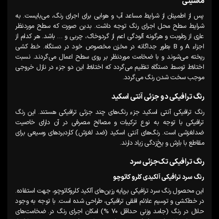
ماشینی
پس از اطمینان از شرایط مساعد آب و هوایی برای اجرای رنگ، می‌بایست. به
شرایط سطح محل اجرای رنگ توجه داشت. بدین صورت که سطح موردنظر
عاری از رطوبت و هرگونه آلودگی اعم از گردوخاک، چربی و … باشد. هر کدام از
اجزاء A و B بطور جداگانه در مخزن مخصوص خود در دستگاه. خط کشی
ریخته می‌شوند و با ضخامت موردنظر بر روی سطح اعمال می‌گردند. نسبت
اختلاط توسط دستگاه تنظیم می‌گردد که اختلاط این دو جزء در نازل خروجی
موجب سخت شدن رنگ می‌گردد.
رنگ ترافیکی دو جزئی آنتی اسکید
رنگ ترافیکی آنتی اسکید جزء رنگ‌های چند جزئی ترافیکی هستند. این رنگ
ترافیکی با توجه به نوع ترکیبات و مصالح مصرفی در آن دارای خاصیت
ضدلغزشی است. رنگ‌های آنتی اسکید (ضد لغزش) کاردبردهای وسیعی برای
مقاطع با بارش و یخ‌زدگی زیاد دارند.
رنگ ترافیکی تک‌جزئی سرد
رنگ سرد ترافیکی آلکیدی کلرو کائوچو
این محصول رنگ سرد ترافیکی برپایه رزین‌های آلکید کلروکائوچو، جهت استفاده.
در خط‌کشی و ترسیم علائم افقی ترافیکی، طراحی شده است. با توجه به وجود
حلال در رنگ (جامد وزنی حداقل ۷۰ %) امکان اجرای رنگ در. ضخامت‌های