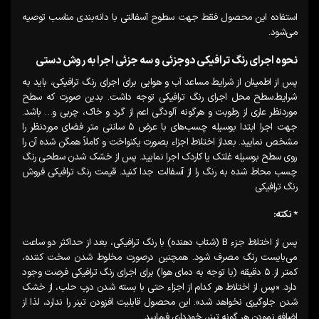
استفاده این محصول فقط جهت سطوح آسفالتی با دانه‌بندی مناسب توصیه
می‌شود.
نحوه اجرای رنگ ترافیکی دوجزئی و سه جزئی اجرا به روش دستی
پس از اطمینان از شرایط مساعد آب ‌و هوایی برای اجرای رنگ ترافیکی، باید به
شرایط.سطح محل اجرای رنگ ترافیکی توجه داشت. بدین صورت که سطح
موردنظر عاری از رطوبت و هرگونه آلودگی اعم از گرد و خاک، چربی و… باشد.
جهت اجرا ابتدا بوسیله چسب‌های با عرض ۵ سانتی متر فضای موردنظر را
مشخص نمایید. بعداز اختلاط اجزاء بصورت یکنواخت و کاملاً همگن شده آن را
روی سطح بوسیله غلتک یا کاردک اجرا نمایید. پس از خشک شدن سطحی رنگ
چسب محاط شده به رنگ را از آسفالت جدا کنید. قیمت رنگ ترافیکی فروش
رنگ ترافیکی
*
نکته
:
پس از اختلاط جزء B (شتاب دهنده) با رنگ ترافیکی، بعد از حداکثر دو ساعت
می‌بایست رنگ مصرف شود. همچنین درصورت مخلوط ‌شدن سخت‌ کننده،
کمتر از. ۵ دقیقه (با توجه به دمای هوا) برای اجرای رنگ ترافیکی فرصت وجود
دارد. «پس از اختلاط هر کدام از اجزاء حتی با بسته شدن درب حلب، از خشک
شدن جلوگیری نخواهد شد». این محصول قابلیت افزودن تینر را ندارد، لذا از
اضافه نمودن هر گونه تینر، خودداری فرمایید.