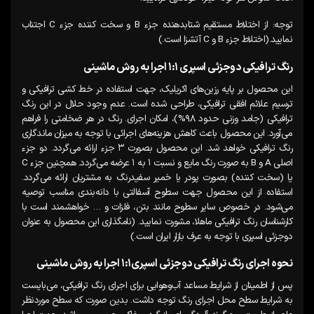
توجه: از اختلاط مستقیم شتابدهنده جزء B و سخت کننده جزء C اجتناب
نمایید.(اختلاط جزء B و C آتشزا است.)
رنگ ترافیکی دوجزئی اسپری ۱:۱ اجرا به روش ماشینی
این محصول بر پایه رزین‌های اکریلیک، جهت استفاده در خط کشی ترافیکی و
ترسیم علائم افقی ترافیکی، طراحی شده است. عدم وجود حلال در این رنگ
ترافیکی (جامد وزنی حدود ۹۸%)، امکان اجرای. رنگ در هر ضخامتی را فراهم
می‌آورد. این محصول باعث کاهش هزینه‌های اجرائی با توجه به میزان ماندگاری
رنگ ترافیکی خواهد شد. این محصول بصورت ۳ جزء ارائه می‌گردد. دو جزء
اصلی A و B به صورت رنگ مایع و نسبت ۱ به ۱ عرضه می‌گردد. همچنین جزء C
یا (سخت کننده) بصورت پودر یا خمیر سفیدرنگ به مشتریان ارائه می‌گردد.
استفاده از این محصول جهت سطوح آسفالتی با دانه‌بندی مناسب توصیه
می‌شود. در خصوص سایر سطوح مانند بتن، فلزات و … خواهشمند است با
کارشناسان رنگ ترافیکی ماهلا، مشورت نمایید. (نامگذاری این محصول به عنوان
دوجزئی اسپری با توجه به عرف بازار ایران است.)
نحوه اجرای رنگ ترافیکی دوجزئی اسپری۱:۱ اجرا به روش ماشینی
پس از اطمینان از شرایط مساعد آب‌وهوایی برای اجرای رنگ ترافیکی، می‌بایست
به شرایط سطح محل اجرای رنگ توجه داشت. بدین صورت که سطح موردنظر