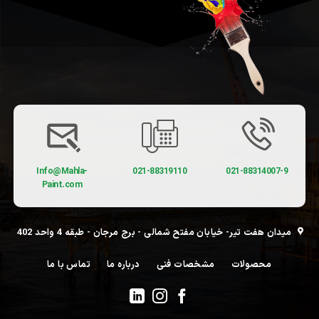
Info@Mahla-
021-88319110
021-88314007-9
Paint.com
میدان هفت تیر- خیابان مفتح شمالی - برج مرجان - طبقه 4 واحد 402
محصولات
مشخصات فنی
درباره ما
تماس با ما