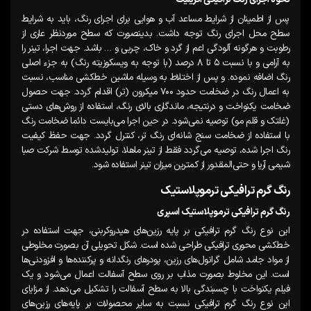
پس از اطمینان از شرایط مساعد آب و هوایی برای اجرای رنگ، باید به شرایط
سطح محل اجرای رنگ توجه داشت. بدینصورت که سطح موردنظر عاری از
رطوبت و هرگونه آلودگی اعم از گرد و خاک، چربی و … باشد. جهت اجرا، تینر را
به آرامی و با نسبت ۵ تا ۸ درصد (با توجه به ویسکوزیته رنگ) به جزء اصلی
رنگ اضافه نموده. و پس از اختلاط به وسیله ماشین خط‌کشی مناسب، نسبت
به اعمال رنگ در ضخامت حدود ۷۰۰ میکرون (تر) اقدام گردد. جهت حصول
ضخامت یکنواخت و درنتیجه، ماندگاری بالای رنگ، استفاده از روش‌های دستی
(غلتک و قلم مو) توصیه نمی‌شود. در حین اجرا می‌بایست دائما ضخامت رنگ
با استفاده از ضخامت سنج شانه‌ای رنگ تر، کنترل گردد. جهت حفظ کیفیت
رنگ اجرا شده، توصیه می‌گردد فقط از تینر ماهلا، تولیدشده توسط شرکت صبا
شیمی آریا و حتی‌المقدور از کمترین میزان تینر استفاده شود.
رنگ گرم ترافیکی ترموپلاستیک
رنگ گرم ترافیکی ترموپلاستیک اسپری
این نوع رنگ گرم ترافیکی بر پایه رزین‌های هیدروکربنی، جهت استفاده در
خط‌کشی محوری ترافیکی طراحی شده است. شکل تحویلی آن بصورت مخلوطی
از مواد جامد شامل گرانول‌های رزین، پودرهای رنگدانه و پرکننده‌ها و افزودنی‌ها
است. این مخلوط بصورت مذاب بر روی سطح آسفالت اعمال می‌شود و یک
فیلم یکنواخت با چسبندگی بالا به سطح آسفالت را تشکیل می‌دهد. از مزایای
این نوع رنگ گرم ترافیکی نسبت به سایر محصولات بر پایه‌های رزین‌های