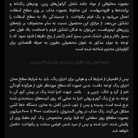
بصورت مخلوطی از مواد جامد شامل گرانول‌های رزین، پودرهای رنگدانه و
پرکننده‌ها و افزودنیهاست. این مخلوط بصورت مذاب بر روی سطح آسفالت
اعمال می‌شود و یک فیلم یکنواخت. با چسبندگی بالا به سطح آسفالت را
تشکیل می‌دهد. از مزایای این محصول نسبت به سایر محصولات بر پایه‌های
رزین‌های ترموپلاست،. می‌توان به امکان تشکیل فیلم با ضخامت بالا، طول عمر
بسیار بالاتر و زمان خشک شدن بسیار کمتر (کمتر از پنج دقیقه) اشاره نمود. که با
توجه به موارد مذکور به عنوان محصولی مقرون به صرفه اقتصادی برای
کارفرمایان محترم شناخته شده است.
نحوه اجرای رنگ ترافیکی گرم ترمو پلاستیک اکستروژن
پس از اطمینان از شرایط آب و هوایی برای اجرای رنگ، باید به شرایط سطح محل
اجرای رنگ توجه داشت. بدین صورت که سطح موردنظر عاری از هرگونه آلودگی
اعم از گرد و خاک، چربی و … باشد. جهت اجرا ابتدا رنگ در پیش گرم کن با
توجه به نوع رنگ گرم و روش اجرا به دمایی که. روی کیسه‌های بسته‌بندی شده
درج شده است، رسیده و پس از ذوب شدن کامل به مخزن دستگاه خط کشی
منتقل می‌گردد. رنگ مذاب در روش اکستروژن با ضخامت ۴۰۰۰ تا ۶۰۰۰ میکرون
بصورت منقطع روی سطحی که قبلا پرایمر مخصوص. رنگ گرم ماهلا روی آن
پاشش شده، اجرا شده و پس از سرد شدن فیلمی سخت و یکنواخت حاصل
خواهد شد.