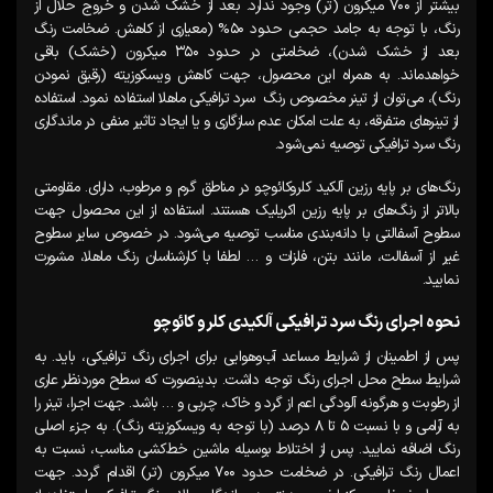
بیشتر از ۷۰۰ میکرون (تر) وجود ندارد. بعد از خشک شدن و خروج حلال از
رنگ، با توجه به جامد حجمی حدود ۵۰% (معیاری از کاهش. ضخامت رنگ
بعد از خشک شدن)، ضخامتی در حدود ۳۵۰ میکرون (خشک) باقی
خواهدماند. به همراه این محصول، جهت کاهش ویسکوزیته (رقیق نمودن
رنگ)، می‌توان از تینر مخصوص رنگ سرد ترافیکی ماهلا استفاده نمود. استفاده
از تینرهای متفرقه، به علت امکان عدم سازگاری و یا ایجاد تاثیر منفی در ماندگاری
رنگ سرد ترافیکی توصیه نمی‌شود.
رنگ‌های بر پایه رزین آلکید کلروکائوچو در مناطق گرم و مرطوب، دارای. مقاومتی
بالاتر از رنگ‌های بر پایه رزین اکریلیک هستند. استفاده از این محصول جهت
سطوح آسفالتی با دانه‌بندی مناسب توصیه می‌شود. در خصوص سایر سطوح
غیر از آسفالت، مانند بتن، فلزات و … لطفا با کارشناسان رنگ ماهلا، مشورت
نمایید.
نحوه اجرای رنگ سرد
ترافیکی
آلکیدی کلرو کائوچو
پس از اطمینان از شرایط مساعد آب‌وهوایی برای اجرای رنگ ترافیکی، باید. به
شرایط سطح محل اجرای رنگ توجه داشت. بدینصورت که سطح موردنظر عاری
از رطوبت و هرگونه آلودگی اعم از گرد و خاک، چربی و … باشد. جهت اجرا، تینر را
به آرامی و با نسبت ۵ تا ۸ درصد (با توجه به ویسکوزیته رنگ). به جزء اصلی
رنگ اضافه نمایید. پس از اختلاط بوسیله ماشین خط‌کشی مناسب، نسبت به
اعمال رنگ ترافیکی. در ضخامت حدود ۷۰۰ میکرون (تر) اقدام گردد. جهت