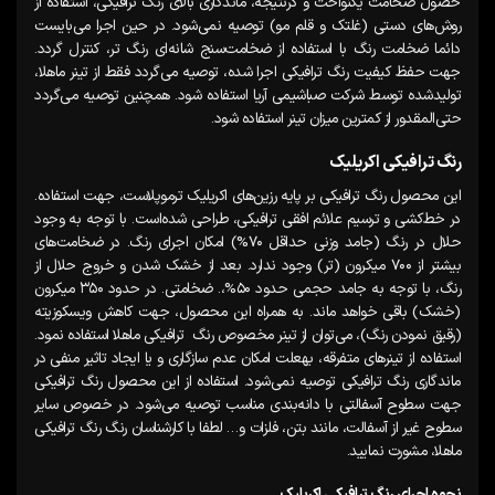
حصول ضخامت یکنواخت و درنتیجه، ماندگاری بالای رنگ ترافیکی، استفاده از
روش‌های دستی (غلتک و قلم مو) توصیه نمی‌شود. در حین اجرا می‌بایست
دائما ضخامت رنگ با استفاده از ضخامت‌سنج شانه‌ای رنگ تر، کنترل گردد.
جهت حفظ کیفیت رنگ ترافیکی اجرا شده، توصیه می‌گردد فقط از تینر ماهلا،
تولیدشده توسط شرکت صباشیمی آریا استفاده شود. همچنین توصیه می‌گردد
حتی‌المقدور از کمترین میزان تینر استفاده شود.
رنگ ترافیکی اکریلیک
این محصول رنگ ترافیکی بر پایه رزین‌های اکریلیک ترموپلاست، جهت استفاده.
در خط‌کشی و ترسیم علائم افقی ترافیکی، طراحی شده‌است. با توجه به وجود
حلال در رنگ (جامد وزنی حداقل ۷۰%) امکان اجرای رنگ. در ضخامت‌های
بیشتر از ۷۰۰ میکرون (تر) وجود ندارد. بعد از خشک‌ شدن و خروج حلال از
رنگ، با توجه به جامد حجمی حدود ۵۰%،. ضخامتی. در حدود ۳۵۰ میکرون
(خشک) باقی خواهد ماند. به همراه این محصول، جهت کاهش ویسکوزیته
(رقیق نمودن رنگ)، می‌توان از تینر مخصوص رنگ ترافیکی ماهلا استفاده نمود.
استفاده از تینرهای متفرقه، بهعلت امکان عدم سازگاری و یا ایجاد تاثیر منفی در
ماندگاری رنگ ترافیکی توصیه نمی‌شود. استفاده از این محصول رنگ ترافیکی
جهت سطوح آسفالتی با دانه‌بندی مناسب توصیه می‌شود. در خصوص سایر
سطوح غیر از آسفالت، مانند بتن، فلزات و… لطفا با کارشناسان رنگ رنگ ترافیکی
ماهلا، مشورت نمایید.
نحوه اجرای رنگ ترافیکی اکریلیک