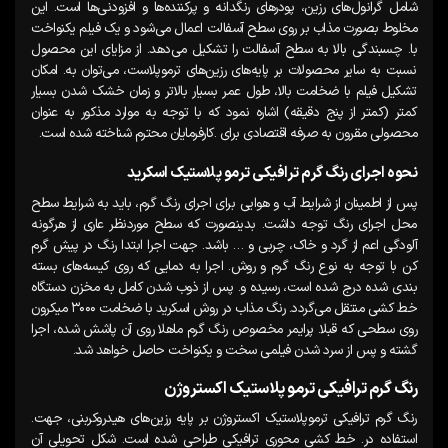
شامل گرانول‌های رزین، پودرهای رنگدانه و پرکننده‌ها و افزودنی‌ها است. این
مخلوط بصورت مذاب بر روی سطح آسفالت اعمال می‌شود و یک فیلم یکنواخت
با. چسبندگی بالا به سطح آسفالت را تشکیل می‌دهد. از مزایای این محصول
نسبت به سایر محصولات بر پایه‌های رزین‌های ترموپلاست، می‌توان به. امکان
تشکیل فیلم با ضخامت بالا، طول عمر بسیار بالاتر و زمان خشک شدن بسیار
کمتر (کمتر از پنج دقیقه) اشاره نمود که با توجه به موارد مذکور به عنوان
محصولی مقرون به صرفه اقتصادی برای .کارفرمایان محترم شناخته شده است.
نحوه اجرای رنگ گرم ترافیکی ترمو پلاستیک اسکرید
پس از اطمینان از شرایط آب و هوایی برای اجرای رنگ گرم، باید به شرایط سطح
محل اجرای رنگ توجه داشت. بدینصورت که سطح موردنظر عاری از هرگونه
آلودگی اعم از گرد و خاک، چربی و … باشد. جهت اجرا ابتدا رنگ در پیش گرم
کن با توجه به نوع رنگ گرم و روش. اجرا به دمایی که روی کیسه‌های بسته
بندی شده درج شده است، رسیده و. پس از ذوب شدن کامل به مخزن دستگاه
خط کشی منتقل می‌گردد. رنگ مذاب در روش اسکرید با ضخامت ۳۰۰۰ میکرون
روی سطحی که قبلا. پرایمر مخصوص رنگ گرم ماهلا روی آن پاشش شده، اجرا
گشته و پس از سرد شدن فیلمی سخت و یکنواخت حاصل خواهد شد.
رنگ گرم ترافیکی ترمو پلاستیک اکستروژن
رنگ گرم ترافیکی ترموپلاستیک اکستروژن بر پایه رزین‌های هیدروکربنی، جهت.
استفاده در. خط کشی محوری ترافیکی طراحی شده است. شکل تحویلی آن