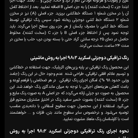
عاری از رطوبت و هرگونه آلودگی اعم از گرد و خاک، چربی و … باشد. جهت اجرا
ابتدا جزء C (سخت کننده) را به جزء اصلی B اضافه نمایید. بعد از اختلاط کامل
آن را در مخزن شماره ۱ دستگاه خط‌کشی بریزید. جزء اصلی (A) نیز در مخزن
شماره ۲ دستگاه خط کشی دوجزئی ریخته شود. سپس رنگ ترافیکی توسط
دستگاه خط کشی با مصرف یکسان از هر جزء روی سطح اجرا می‌گردد. باید
توجه نمود پس از اختلاط جزء اصلی B با جزء C (سخت کننده)، مخلوط
حاصل در دمای ۲۵ درجه سانتی گراد حتی با بسته بودن درب حلب یا مخزن در
مدت ۲۴ ساعت، سخت می‌گردد.
رنگ ترافیکی دوجزئی اسکرید ۹۸:۲ اجرا به روش ماشینی
این محصول رنگ ترافیکی بر پایه رزین‌های اکریلیک، جهت استفاده در خط‌کشی
و ترسیم علائم افقی ترافیکی، طراحی شده. عدم وجود حال در این رنگ (جامد
وزنی حدود ۹۸ %)، امکان اجرای رنگ ترافیکی. در هر ضخامتی را فراهم آورده و
باعث کاهش هزینه‌های اجرائی با توجه به میزان ماندگاری رنگ خواهد شد. این
محصول به صورت دو جزئی ارائه می‌گردد که جز اصلی A به صورت رنگ مایع و
جزء B (سخت کننده) بصورت خمیر سفید رنگ در اختیار مشتریان محترم قرار
می‌گیرد. استفاده از این محصول جهت سطوح آسفالتی با دانه‌بندی مناسب
توصیه می‌شود. و درخصوص سایر سطوح مانند بتن، فلزات و … خواهشمند
است با کارشناسان رنگ ماهلا، مشورت نمایید.
نحوه اجرای رنگ ترافیکی دوجزئی اسکرید ۹۸:۲ اجرا به روش