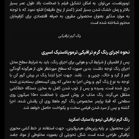
ترموپلاست، می‌توان. به امکان تشکیل فیلم با ضخامت بالا، طول عمر بسیار
بالاتر و زمان خشک شدن بسیار کمتر (کمتر از پنج دقیقه) اشاره نمود. که با توجه
به موارد مذکور بعنوان محصولی مقرون به صرفه اقتصادی برای کارفرمایان
محترم شناخته شده است.
رنگ گرم ترافیکی
نحوه اجرای رنگ
گرم
ترافیکی ترموپلاستیک اسپری
پس از اطمینان از شرایط آب و هوایی برای اجرای رنگ، باید به شرایط سطح محل
اجرای رنگ توجه داشت. بدین صورت که سطح موردنظر عاری از هرگونه آلودگی
اعم از گرد و خاک، چربی و … باشد. جهت اجرا ابتدا رنگ در پیش گرم کن با
توجه به نوع رنگ گرم. و روش اجرا به دمایی که روی کیسه‌های بسته‌بندی شده
درج شده است، رسیده و پس از ذوب شدن کامل به مخزن دستگاه خط‌کشی
منتقل می‌گردد. رنگ مذاب در روش اسپری با ضخامت ۱۵۰۰ میکرون روی
سطحی که قبلا پرایمر. مخصوص رنگ گرم ماهلا روی آن پاشش شده، اجرا
گشته و پس از سرد شدن فیلمی سخت و یکنواخت حاصل خواهد شد.
رنگ گرم ترافیکی ترمو پلاستیک اسکرید
این محصول بر پایه رزین‌های هیدروکربنی، جهت استفاده در خط کشی محوری
ترافیکی طراحی شده است. شکل تحویلی آن بصورت مخلوطی از مواد جامد